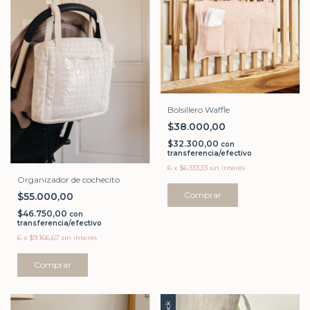
Bolsillero Waffle
$38.000,00
$32.300,00
con
transferencia/efectivo
6
x
$6.333,33
sin interés
Organizador de cochecito
Comprar
$55.000,00
$46.750,00
con
transferencia/efectivo
6
x
$9.166,67
sin interés
Comprar