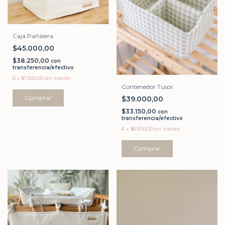
Caja Pañalera
$45.000,00
$38.250,00
con
transferencia/efectivo
6
x
$7.500,00
sin interés
Contenedor Tusor
Comprar
$39.000,00
$33.150,00
con
transferencia/efectivo
6
x
$6.500,00
sin interés
Comprar