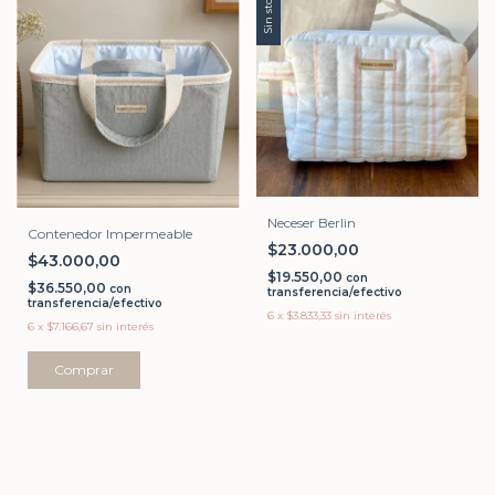
Sin stock
Neceser Berlin
Contenedor Impermeable
$23.000,00
$43.000,00
$19.550,00
con
$36.550,00
con
transferencia/efectivo
transferencia/efectivo
6
x
$3.833,33
sin interés
6
x
$7.166,67
sin interés
Comprar