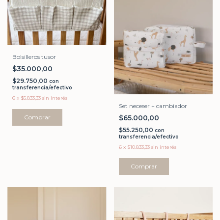
Bolsilleros tusor
$35.000,00
$29.750,00
con
transferencia/efectivo
6
x
$5.833,33
sin interés
Set neceser + cambiador
Comprar
$65.000,00
$55.250,00
con
transferencia/efectivo
6
x
$10.833,33
sin interés
Comprar