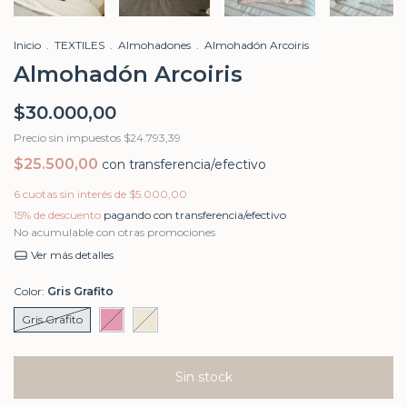
Inicio
.
TEXTILES
.
Almohadones
.
Almohadón Arcoiris
Almohadón Arcoiris
$30.000,00
Precio sin impuestos
$24.793,39
$25.500,00
con
transferencia/efectivo
6
cuotas sin interés de
$5.000,00
15% de descuento
pagando con transferencia/efectivo
No acumulable con otras promociones
Ver más detalles
Color:
Gris Grafito
Gris Grafito