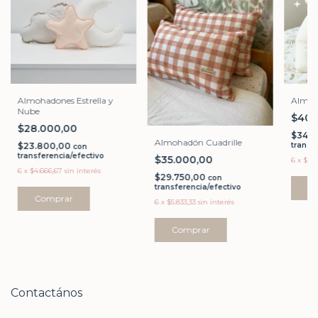
Almohadones Estrella y
Almoh
Nube
$40.
$28.000,00
$34.
Almohadón Cuadrille
$23.800,00
transf
con
transferencia/efectivo
$35.000,00
6
x
$6.6
6
x
$4.666,67
sin interés
$29.750,00
con
transferencia/efectivo
Comprar
6
x
$5.833,33
sin interés
Comprar
Contactános